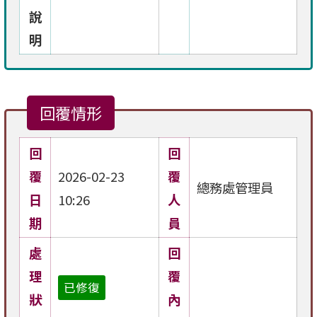
說
明
回覆情形
回
回
覆
2026-02-23
覆
總務處管理員
日
10:26
人
期
員
處
回
理
覆
已修復
狀
內