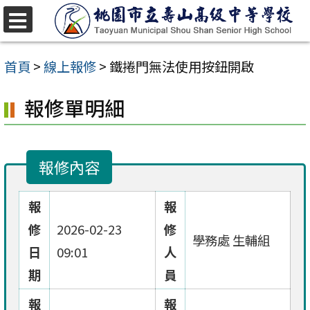
跳
至
選
單
主
首頁
>
線上報修
>
鐵捲門無法使用按鈕開啟
要
報修單明細
內
容
區
報修內容
報
報
修
2026-02-23
修
學務處 生輔組
日
09:01
人
期
員
報
報