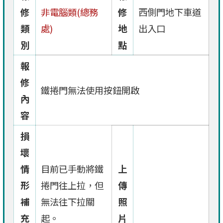
修
非電腦類(總務
修
西側門地下車道
類
處)
地
出入口
別
點
報
修
鐵捲門無法使用按鈕開啟
內
容
損
壞
情
目前已手動將鐵
上
形
捲門往上拉，但
傳
補
無法往下拉關
照
充
起。
片