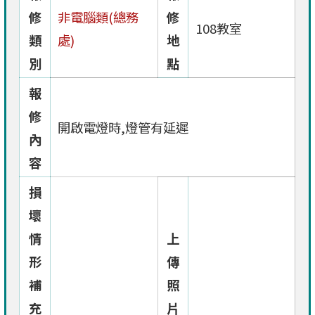
修
非電腦類(總務
修
108教室
類
處)
地
別
點
報
修
開啟電燈時,燈管有延遲
內
容
損
壞
情
上
形
傳
補
照
充
片