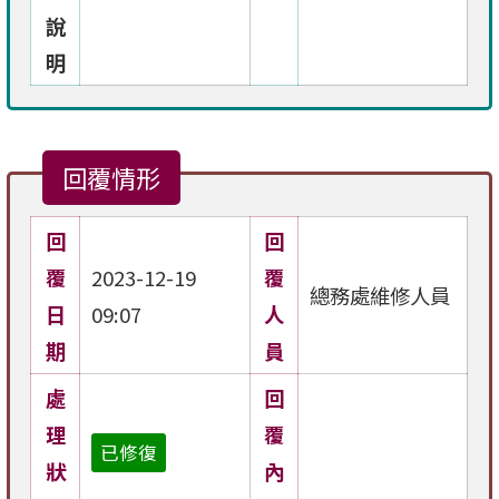
說
明
回覆情形
回
回
覆
2023-12-19
覆
總務處維修人員
日
09:07
人
期
員
處
回
理
覆
已修復
狀
內