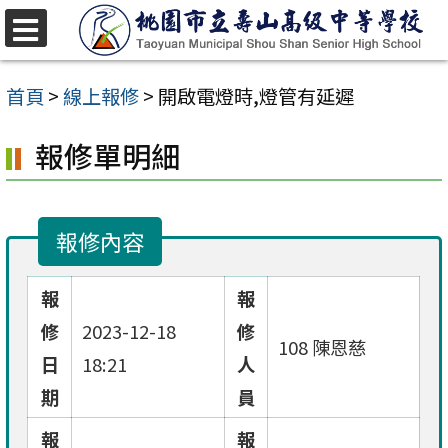
跳
至
選
單
主
首頁
>
線上報修
>
開啟電燈時,燈管有延遲
要
報修單明細
內
容
區
報修內容
報
報
修
2023-12-18
修
108 陳恩慈
日
18:21
人
期
員
報
報