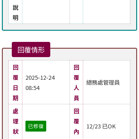
說
明
回覆情形
回
回
覆
2025-12-24
覆
總務處管理員
日
08:54
人
期
員
處
回
理
覆
12/23 已OK
已修復
狀
內