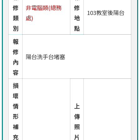
修
非電腦類(總務
修
103教室後陽台
類
處)
地
別
點
報
修
陽台洗手台堵塞
內
容
損
壞
情
上
形
傳
補
照
充
片