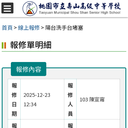
跳
至
選
單
主
首頁
>
線上報修
>
陽台洗手台堵塞
要
報修單明細
內
容
區
報修內容
報
報
修
2025-12-23
修
103 陳宣甯
日
12:34
人
期
員
報
報