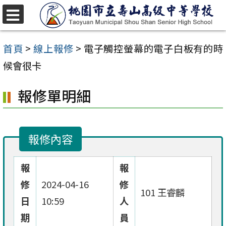
跳
至
選
單
主
首頁
>
線上報修
>
電子觸控螢幕的電子白板有的時
要
候會很卡
內
報修單明細
容
區
報修內容
報
報
修
2024-04-16
修
101 王睿麟
日
10:59
人
期
員