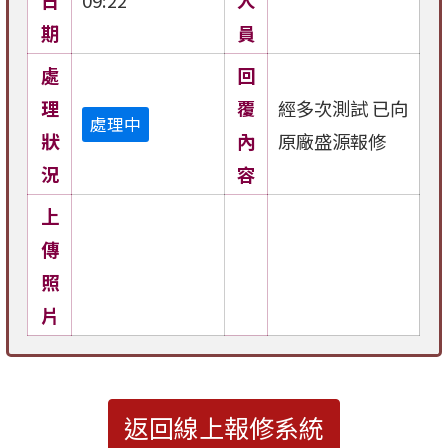
期
員
處
回
理
覆
經多次測試 已向
處理中
狀
內
原廠盛源報修
況
容
上
傳
照
片
返回線上報修系統