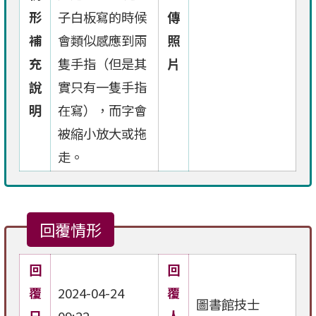
形
子白板寫的時候
傳
補
會類似感應到兩
照
充
隻手指（但是其
片
說
實只有一隻手指
明
在寫），而字會
被縮小放大或拖
走。
回覆情形
回
回
覆
2024-04-24
覆
圖書館技士
日
09:22
人