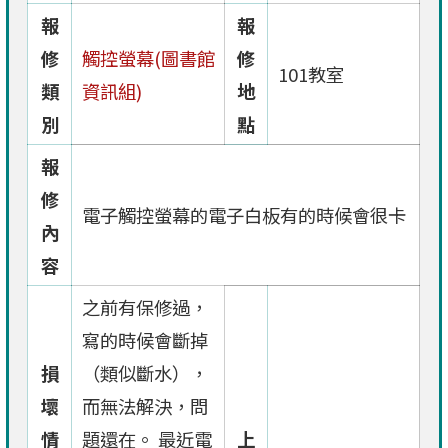
報
報
修
觸控螢幕(圖書館
修
101教室
類
資訊組)
地
別
點
報
修
電子觸控螢幕的電子白板有的時候會很卡
內
容
之前有保修過，
寫的時候會斷掉
損
（類似斷水），
壞
而無法解決，問
情
題還在。 最近電
上