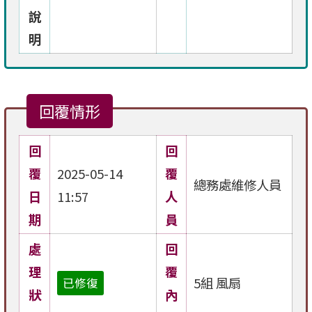
說
明
回覆情形
回
回
覆
2025-05-14
覆
總務處維修人員
日
11:57
人
期
員
處
回
理
覆
5組 風扇
已修復
狀
內