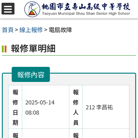
跳
至
選
單
主
首頁
>
線上報修
>
電扇故障
要
報修單明細
內
容
區
報修內容
報
報
修
2025-05-14
修
212 李昌祐
日
08:08
人
期
員
報
報