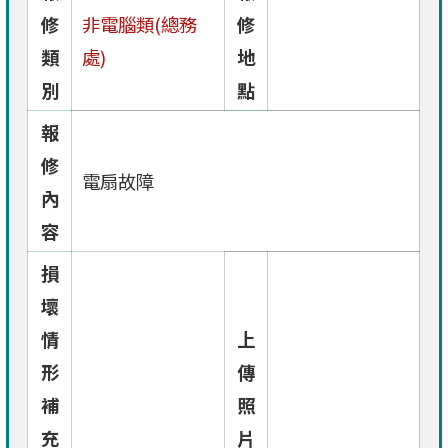
修
非電腦類(總務
修
類
處)
地
別
點
報
修
電扇故障
內
容
損
壞
情
上
形
傳
補
照
充
片