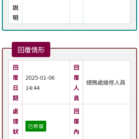
說
明
回覆情形
回
回
覆
2025-01-06
覆
總務處維修人員
日
14:44
人
期
員
處
回
理
覆
已修復
狀
內