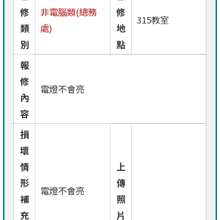
修
非電腦類(總務
修
315教室
類
處)
地
別
點
報
修
電燈不會亮
內
容
損
壞
情
上
形
傳
電燈不會亮
補
照
充
片