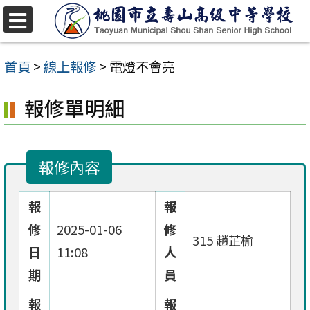
跳
至
選
單
主
首頁
>
線上報修
>
電燈不會亮
要
報修單明細
內
容
區
報修內容
報
報
修
2025-01-06
修
315 趙芷榆
日
11:08
人
期
員
報
報