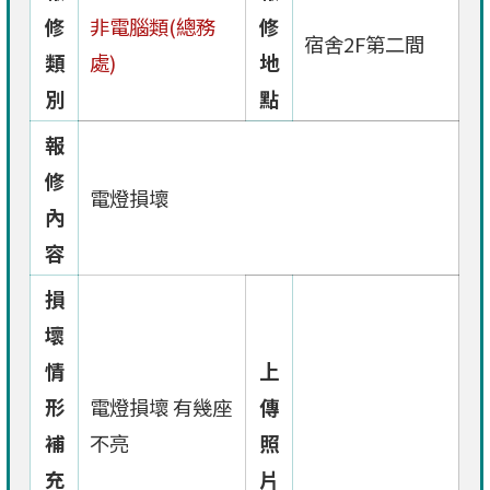
修
非電腦類(總務
修
宿舍2F第二間
類
處)
地
別
點
報
修
電燈損壞
內
容
損
壞
情
上
形
電燈損壞 有幾座
傳
補
不亮
照
充
片