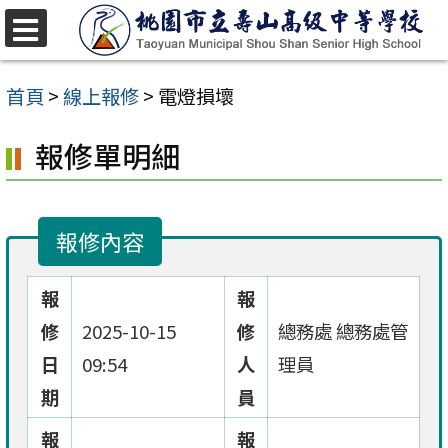
跳
至
選
單
主
首頁
>
線上報修
>
電燈損壞
要
報修單明細
內
容
區
報修內容
報
報
修
2025-10-15
修
總務處 總務處管
日
09:54
人
理員
期
員
報
報