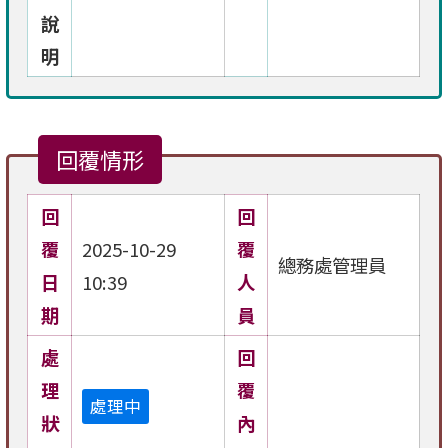
說
明
回覆情形
回
回
覆
2025-10-29
覆
總務處管理員
日
10:39
人
期
員
處
回
理
覆
處理中
狀
內