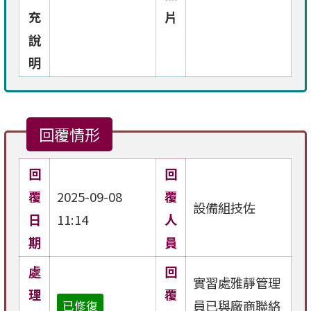
充
片
說
明
回覆情形
回
回
覆
2025-09-08
覆
設備組技佐
日
11:14
人
期
員
處
回
實習處雅靜管理
理
覆
員已與廠商聯絡
已修復