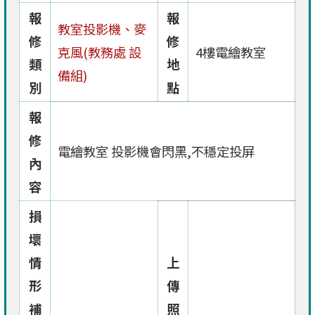
報
報
教室投影機、麥
修
修
克風(教務處 設
4樓電繪教室
類
地
備組)
別
點
報
修
電繪教室 投影機會閃黑,不穩定投屏
內
容
損
壞
情
上
形
傳
補
照