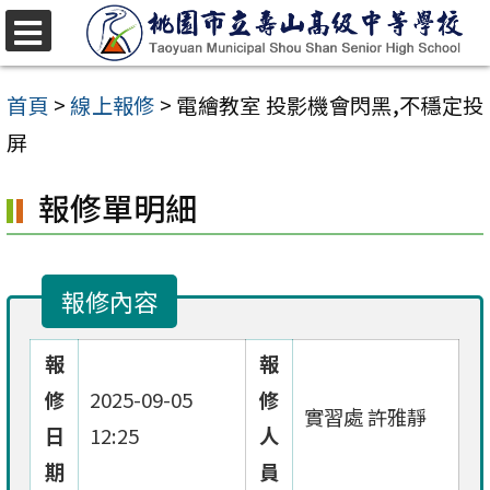
跳
至
選
單
主
首頁
>
線上報修
>
電繪教室 投影機會閃黑,不穩定投
要
屏
內
報修單明細
容
區
報修內容
報
報
修
2025-09-05
修
實習處 許雅靜
日
12:25
人
期
員