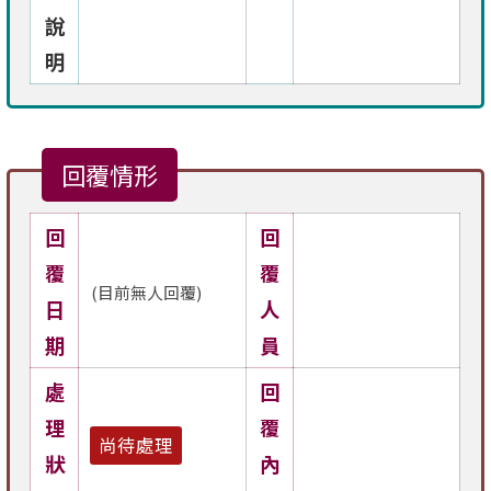
說
明
回覆情形
回
回
覆
覆
(目前無人回覆)
日
人
期
員
處
回
理
覆
尚待處理
狀
內