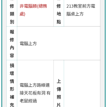
修
非電腦類(總務
修
213教室前方電
類
處)
地
腦桌上方
別
點
報
修
電腦上方
內
容
損
壞
情
上
電腦上方路線連
形
傳
接天花板有洞 有
補
照
老鼠經過
充
片