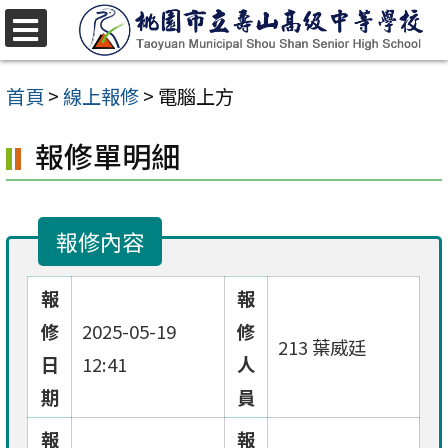
跳
至
選
單
主
首頁
>
線上報修
>
電腦上方
要
報修單明細
內
容
區
報修內容
報
報
修
2025-05-19
修
213 葉威廷
日
12:41
人
期
員
報
報