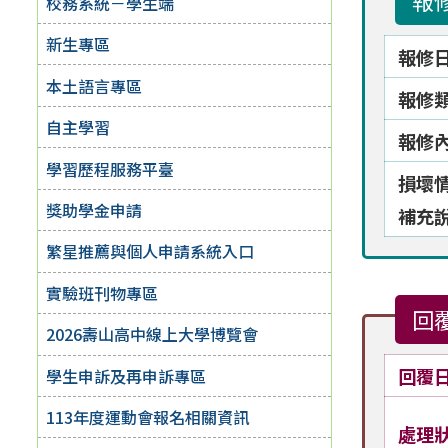
報
校務系統－學生端
新生專區
報修
本土語言專區
報修
自主學習
報修
學習歷程服務平臺
損壞
獎助學金申請
補充
繁星推薦與個人申請系統入口
實驗班刊物專區
回
2026壽山高中線上大學博覽會
回覆
學生申訴及再申訴專區
113年度運動會報名相關資訊
處理