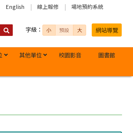
English
線上報修
場地預約系統
字級：
送出
網站導覽
小
預設
大
搜
尋：
位
其他單位
校園影音
圖書館