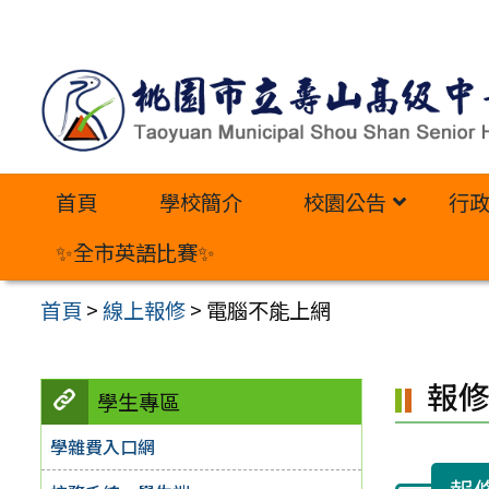
跳
至
主
要
內
首頁
學校簡介
校園公告
行
容
區
✨全市英語比賽✨
首頁
>
線上報修
>
電腦不能上網
報
學生專區
學雜費入口網