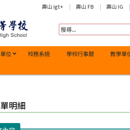
壽山 igt+
壽山 FB
壽山 IG
政單位
校務系統
學校行事曆
教學單
修單明細