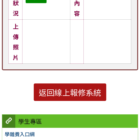
狀
內
況
容
上
傳
照
片
返回線上報修系統
學生專區
學雜費入口網