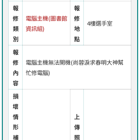
報
報
修
電腦主機(圖書館
修
4樓選手室
類
資訊組)
地
別
點
報
修
電腦主機無法開機(尚蓉淚求春明大神幫
內
忙修電腦)
容
損
壞
情
上
形
傳
補
照