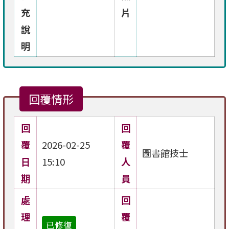
充
片
說
明
回覆情形
回
回
覆
2026-02-25
覆
圖書館技士
日
15:10
人
期
員
處
回
理
覆
已修復