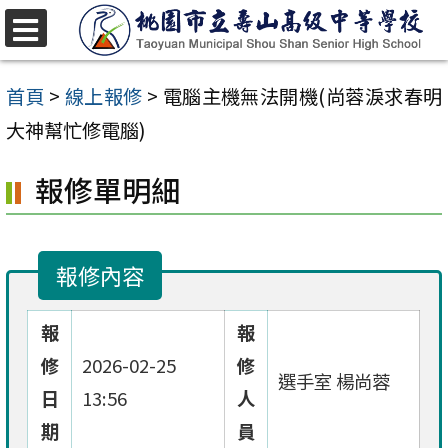
跳
至
選
單
主
首頁
>
線上報修
>
電腦主機無法開機(尚蓉淚求春明
要
大神幫忙修電腦)
內
報修單明細
容
區
報修內容
報
報
修
2026-02-25
修
選手室 楊尚蓉
日
13:56
人
期
員