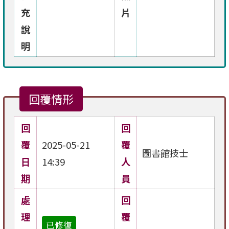
充
片
說
明
回覆情形
回
回
覆
2025-05-21
覆
圖書館技士
日
14:39
人
期
員
處
回
理
覆
已修復