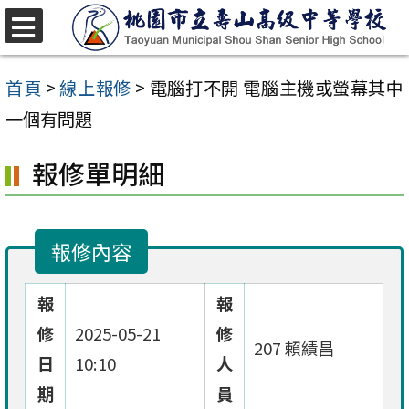
跳
至
選
單
主
首頁
>
線上報修
>
電腦打不開 電腦主機或螢幕其中
要
一個有問題
內
報修單明細
容
區
報修內容
報
報
修
2025-05-21
修
207 賴績昌
日
10:10
人
期
員