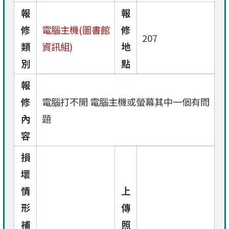
報
報
修
電腦主機(圖書館
修
207
類
資訊組)
地
別
點
報
修
電腦打不開 電腦主機或螢幕其中一個有問
內
題
容
損
壞
情
上
形
傳
補
照