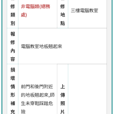
修
非電腦類(總務
修
三樓電腦教室
類
處)
地
別
點
報
修
電腦教室地板翹起來
內
容
損
壞
情
前門和後門附近
上
形
的地板翹起來,師
傳
補
生未穿鞋踩踏危
照
充
險
片