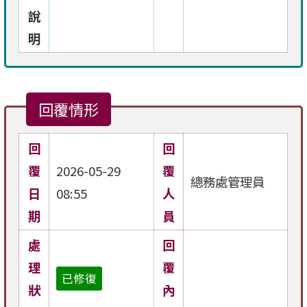
說
明
回覆情形
回
回
覆
2026-05-29
覆
總務處管理員
日
08:55
人
期
員
處
回
理
覆
已修復
狀
內