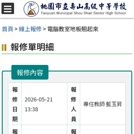
跳
至
選
單
主
首頁
>
線上報修
>
電腦教室地板翹起來
要
報修單明細
內
容
區
報修內容
報
報
修
2026-05-21
修
專任教師 藍玉昇
日
13:38
人
期
員
報
報