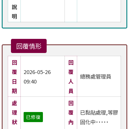
說
明
回覆情形
回
回
覆
2026-05-26
覆
總務處管理員
日
09:40
人
期
員
處
回
理
覆
已黏貼處理,等膠
已修復
狀
內
固化中˙˙˙˙˙