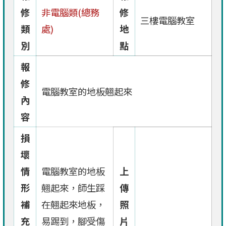
修
非電腦類(總務
修
三樓電腦教室
類
處)
地
別
點
報
修
電腦教室的地板翹起來
內
容
損
壞
情
電腦教室的地板
上
形
翹起來，師生踩
傳
補
在翹起來地板，
照
充
易踢到，腳受傷
片