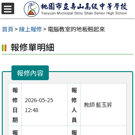
跳
至
選
單
主
首頁
>
線上報修
>
電腦教室的地板翹起來
要
報修單明細
內
容
區
報修內容
報
報
修
2026-05-25
修
教師 藍玉昇
日
12:48
人
期
員
報
報