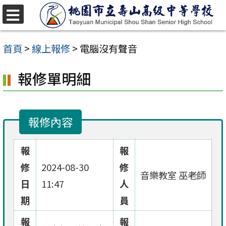
跳
至
選
單
主
首頁
>
線上報修
>
電腦沒有聲音
要
報修單明細
內
容
區
報修內容
報
報
修
2024-08-30
修
音樂教室 巫老師
日
11:47
人
期
員
報
報