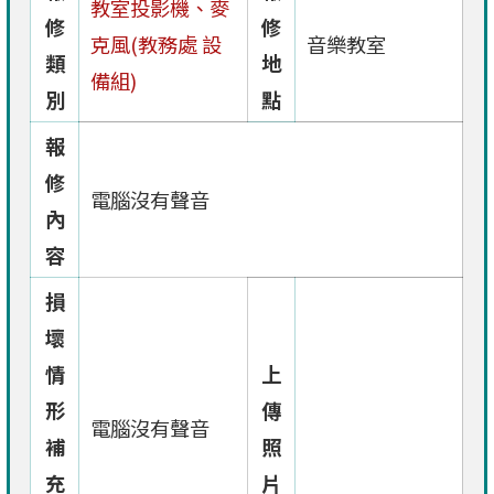
教室投影機、麥
修
修
克風(教務處 設
音樂教室
類
地
備組)
別
點
報
修
電腦沒有聲音
內
容
損
壞
情
上
形
傳
電腦沒有聲音
補
照
充
片