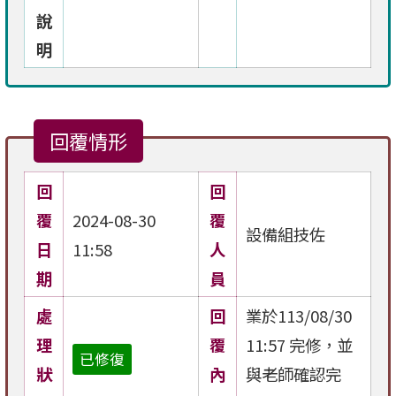
說
明
回覆情形
回
回
覆
2024-08-30
覆
設備組技佐
日
11:58
人
期
員
處
回
業於113/08/30
理
覆
11:57 完修，並
已修復
狀
內
與老師確認完