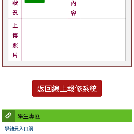
狀
內
況
容
上
傳
照
片
返回線上報修系統
學生專區
學雜費入口網