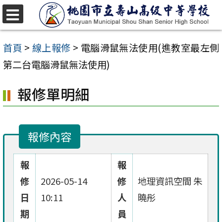
跳
至
選
單
主
首頁
>
線上報修
>
電腦滑鼠無法使用(進教室最左側
要
第二台電腦滑鼠無法使用)
內
報修單明細
容
區
報修內容
報
報
修
2026-05-14
修
地理資訊空間 朱
日
10:11
人
曉彤
期
員