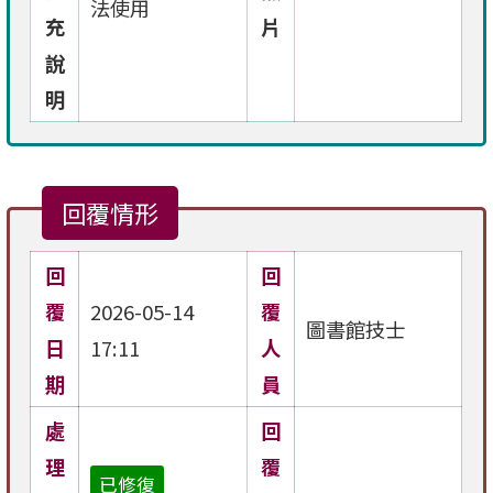
法使用
充
片
說
明
回覆情形
回
回
覆
2026-05-14
覆
圖書館技士
日
17:11
人
期
員
處
回
理
覆
已修復