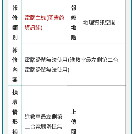
報
報
修
電腦主機(圖書館
修
地理資訊空間
類
資訊組)
地
別
點
報
修
電腦滑鼠無法使用(進教室最左側第二台
內
電腦滑鼠無法使用)
容
損
壞
情
上
進教室最左側第
形
傳
二台電腦滑鼠無
補
照