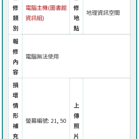
修
電腦主機(圖書館
修
地理資訊空間
類
資訊組)
地
別
點
報
修
電腦無法使用
內
容
損
壞
情
上
形
傳
螢幕編號: 21, 50
補
照
充
片