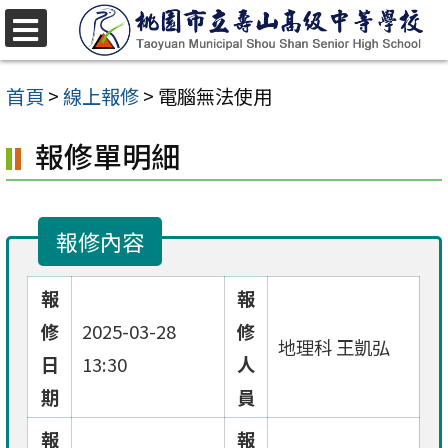
跳
至
選
單
主
首頁
>
線上報修
>
電腦無法使用
要
報修單明細
內
容
區
報修內容
報
報
修
2025-03-28
修
地理科 王凱弘
日
13:30
人
期
員
報
報