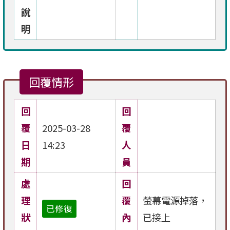
說
明
回覆情形
回
回
覆
2025-03-28
覆
日
14:23
人
期
員
處
回
理
覆
螢幕電源掉落，
已修復
狀
內
已接上