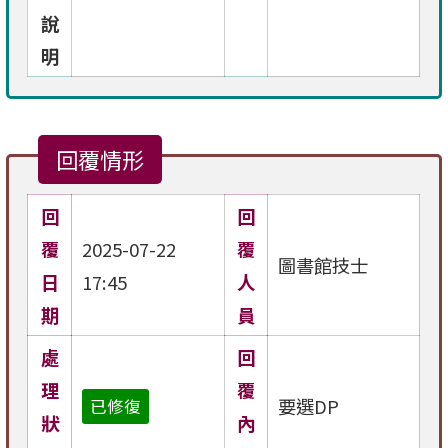
說
明
回覆情形
回
回
覆
2025-07-22
覆
圖書館技士
日
17:45
人
期
員
處
回
理
覆
要選DP
已修復
狀
內