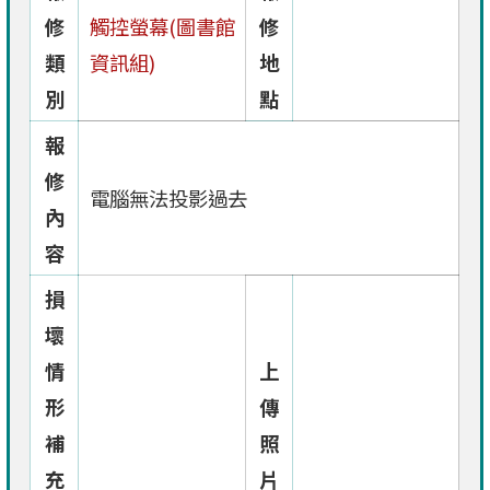
修
觸控螢幕(圖書館
修
類
資訊組)
地
別
點
報
修
電腦無法投影過去
內
容
損
壞
情
上
形
傳
補
照
充
片