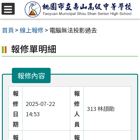
跳
至
選
單
主
首頁
>
線上報修
>
電腦無法投影過去
要
報修單明細
內
容
區
報修內容
報
報
修
2025-07-22
修
313 林頡勛
日
14:53
人
期
員
報
報