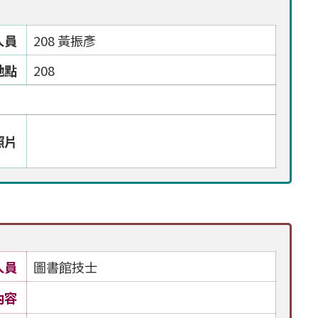
人員
208 黃振彥
地點
208
照片
人員
圖書館技士
內容