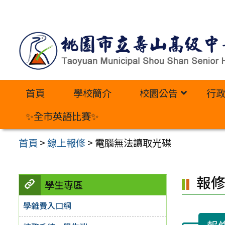
跳
至
主
要
內
首頁
學校簡介
校園公告
行
容
區
✨全市英語比賽✨
首頁
>
線上報修
>
電腦無法讀取光碟
報
學生專區
學雜費入口網