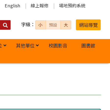
English
線上報修
場地預約系統
字級：
送出
網站導覽
小
預設
大
搜
尋：
位
其他單位
校園影音
圖書館