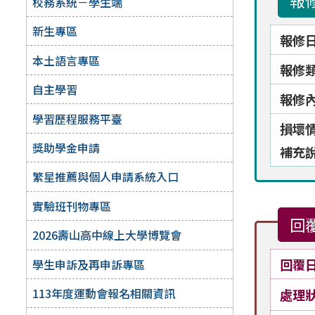
報
校務系統－學生端
新生專區
報修
本土語言專區
報修
自主學習
報修
學習歷程服務平臺
損壞
獎助學金申請
補充
繁星推薦與個人申請系統入口
實驗班刊物專區
回
2026壽山高中線上大學博覽會
回覆
學生申訴及再申訴專區
113年度運動會報名相關資訊
處理