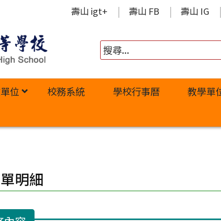
壽山 igt+
壽山 FB
壽山 IG
政單位
校務系統
學校行事曆
教學單
修單明細