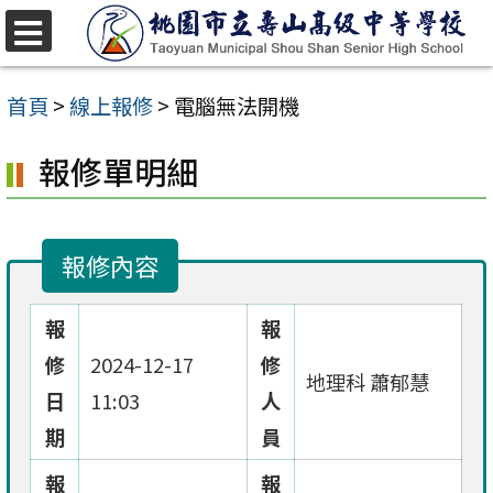
跳
至
選
單
主
首頁
>
線上報修
>
電腦無法開機
要
報修單明細
內
容
區
報修內容
報
報
修
2024-12-17
修
地理科 蕭郁慧
日
11:03
人
期
員
報
報