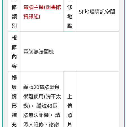
修
電腦主機(圖書館
修
5F地理資訊空間
類
資訊組)
地
別
點
報
修
電腦無法開機
內
容
損
壞
編號20電腦滑鼠
情
很難使用(滑不太
上
形
動)， 編號48電
傳
補
腦無法開機， 請
照
充
派人維修，謝謝
片