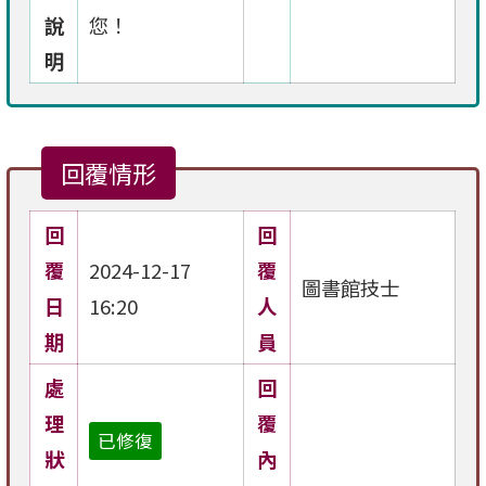
說
您！
明
回覆情形
回
回
覆
2024-12-17
覆
圖書館技士
日
16:20
人
期
員
處
回
理
覆
已修復
狀
內