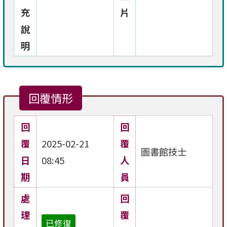
充
片
說
明
回覆情形
回
回
覆
2025-02-21
覆
圖書館技士
日
08:45
人
期
員
處
回
理
覆
已修復