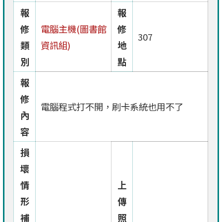
報
報
修
電腦主機(圖書館
修
307
類
資訊組)
地
別
點
報
修
電腦程式打不開，刷卡系統也用不了
內
容
損
壞
情
上
形
傳
補
照