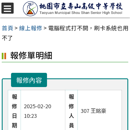
跳
至
選
單
主
首頁
>
線上報修
>
電腦程式打不開，刷卡系統也用
要
不了
內
報修單明細
容
區
報修內容
報
報
修
2025-02-20
修
307 王銘豪
日
10:23
人
期
員