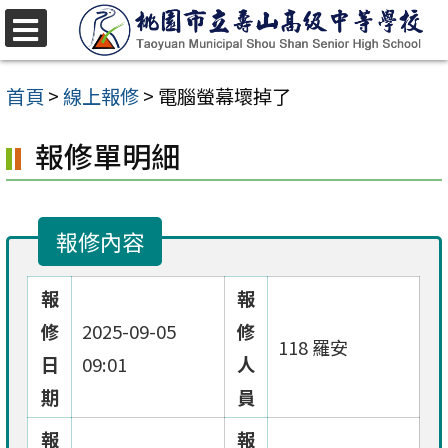
跳
至
選
單
主
首頁
>
線上報修
>
電腦螢幕壞掉了
要
報修單明細
內
容
區
報修內容
報
報
修
2025-09-05
修
118 羅安
日
09:01
人
期
員
報
報