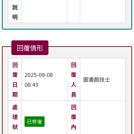
說
明
回覆情形
回
回
覆
2025-09-08
覆
圖書館技士
日
08:43
人
期
員
處
回
理
覆
已修復
狀
內