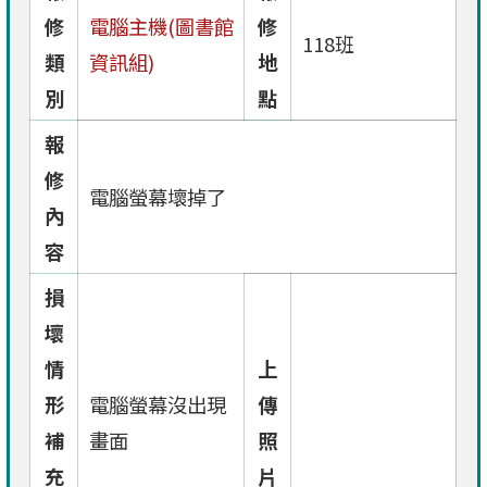
修
電腦主機(圖書館
修
118班
類
資訊組)
地
別
點
報
修
電腦螢幕壞掉了
內
容
損
壞
情
上
形
電腦螢幕沒出現
傳
補
畫面
照
充
片