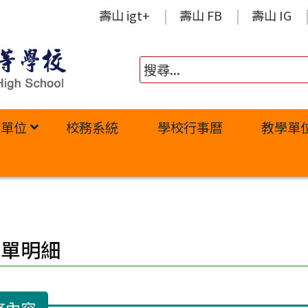
壽山 igt+
壽山 FB
壽山 IG
政單位
校務系統
學校行事曆
教學單
修單明細