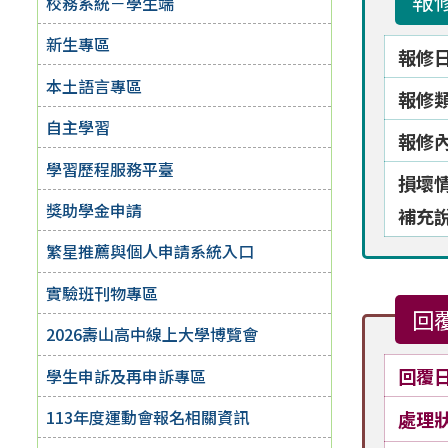
報
校務系統－學生端
新生專區
報修
本土語言專區
報修
自主學習
報修
學習歷程服務平臺
損壞
獎助學金申請
補充
繁星推薦與個人申請系統入口
實驗班刊物專區
回
2026壽山高中線上大學博覽會
回覆
學生申訴及再申訴專區
113年度運動會報名相關資訊
處理