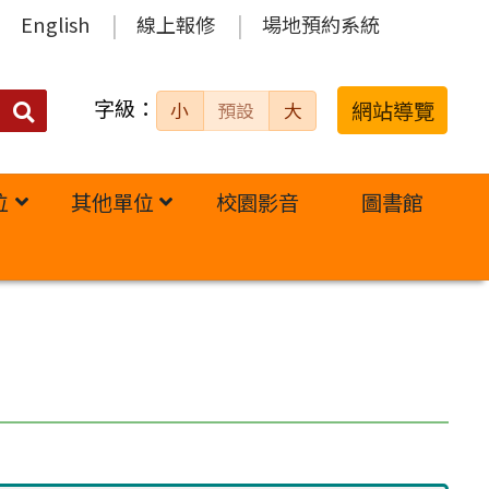
English
線上報修
場地預約系統
字級：
送出
網站導覽
小
預設
大
搜
尋：
位
其他單位
校園影音
圖書館