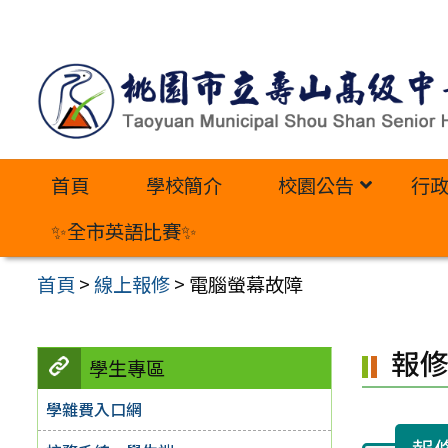
跳
至
主
要
內
首頁
學校簡介
校園公告
行
容
區
✨全市英語比賽✨
首頁
>
線上報修
>
電腦螢幕故障
報
學生專區
學雜費入口網