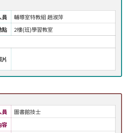
人員
輔導室特教組 趙淑萍
地點
2樓(班)學習教室
照片
人員
圖書館技士
內容