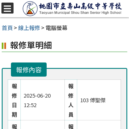
跳
至
選
單
主
首頁
>
線上報修
>
電腦螢幕
要
報修單明細
內
容
區
報修內容
報
報
修
2025-06-20
修
103 傅聖傑
日
12:52
人
期
員
報
報