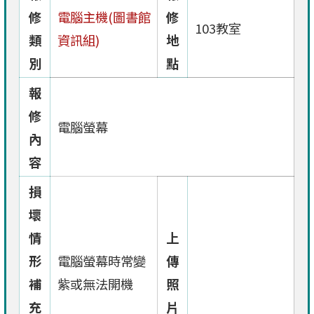
修
電腦主機(圖書館
修
103教室
類
資訊組)
地
別
點
報
修
電腦螢幕
內
容
損
壞
情
上
形
電腦螢幕時常變
傳
補
紫或無法開機
照
充
片