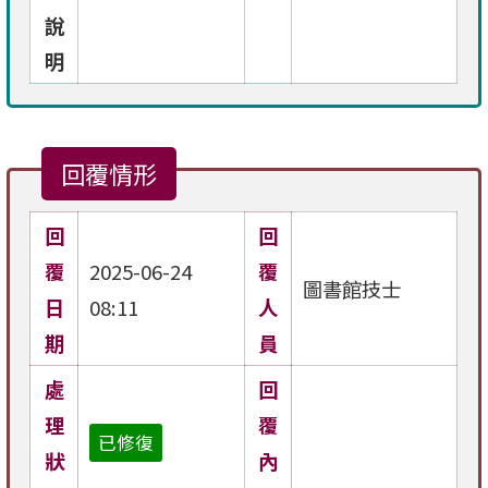
說
明
回覆情形
回
回
覆
2025-06-24
覆
圖書館技士
日
08:11
人
期
員
處
回
理
覆
已修復
狀
內