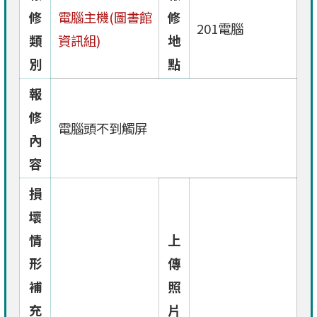
修
電腦主機(圖書館
修
201電腦
類
資訊組)
地
別
點
報
修
電腦頭不到觸屏
內
容
損
壞
情
上
形
傳
補
照
充
片