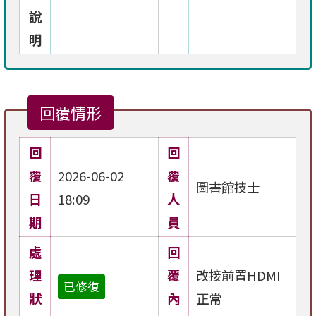
說
明
回覆情形
回
回
覆
2026-06-02
覆
圖書館技士
日
18:09
人
期
員
處
回
理
覆
改接前置HDMI
已修復
狀
內
正常