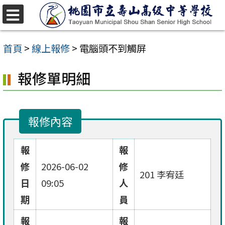
跳
至
選
單
主
首頁
>
線上報修
>
電腦頭不到觸屏
要
報修單明細
內
容
區
報修內容
報
報
修
2026-06-02
修
201 李宥廷
日
09:05
人
期
員
報
報