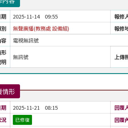
修內容
日期
2025-11-14 09:55
報修
類別
無聲廣播(教務處 設備組)
報修
內容
電視無訊號
情形
無訊號
上傳
說明
覆情形
日期
2025-11-21 08:15
回覆
狀況
回覆
已修復