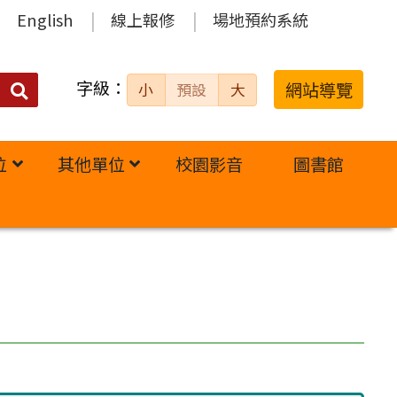
English
線上報修
場地預約系統
字級：
送出
網站導覽
小
預設
大
搜
尋：
位
其他單位
校園影音
圖書館