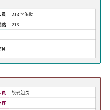
人員
218 李侑勳
地點
218
照片
人員
設備組長
內容