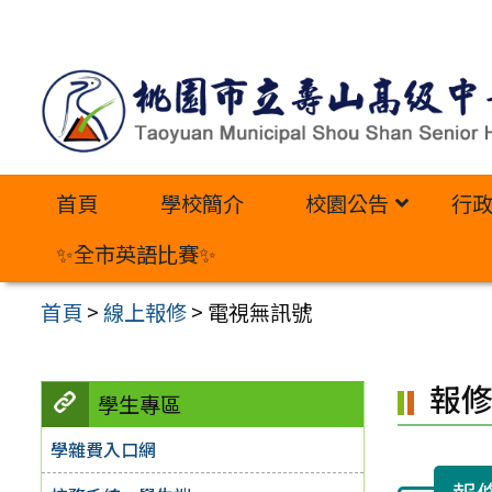
跳
至
主
要
內
首頁
學校簡介
校園公告
行
容
區
✨全市英語比賽✨
首頁
>
線上報修
>
電視無訊號
報
學生專區
學雜費入口網