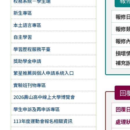
報
校務系統－學生端
新生專區
報修
本土語言專區
報修
自主學習
報修
學習歷程服務平臺
損壞
獎助學金申請
補充
繁星推薦與個人申請系統入口
實驗班刊物專區
回
2026壽山高中線上大學博覽會
回覆
學生申訴及再申訴專區
113年度運動會報名相關資訊
處理