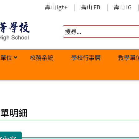
壽山 igt+
壽山 FB
壽山 IG
政單位
校務系統
學校行事曆
教學單
修單明細