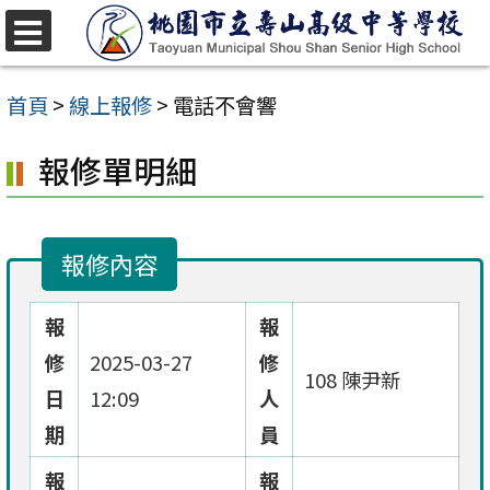
跳
至
選
單
主
首頁
>
線上報修
>
電話不會響
要
報修單明細
內
容
區
報修內容
報
報
修
2025-03-27
修
108 陳尹新
日
12:09
人
期
員
報
報