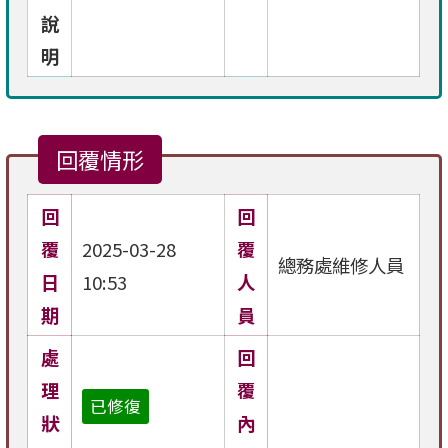
說
明
回覆情形
回
回
覆
2025-03-28
覆
總務處維修人員
日
10:53
人
期
員
處
回
理
覆
已修復
狀
內