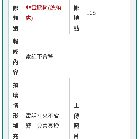
修
非電腦類(總務
修
108
類
處)
地
別
點
報
修
電話不會響
內
容
損
壞
情
上
形
電話打來不會
傳
補
響，只會亮燈
照
充
片