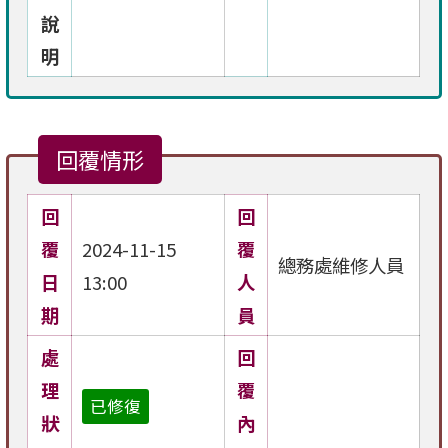
說
明
回覆情形
回
回
覆
2024-11-15
覆
總務處維修人員
日
13:00
人
期
員
處
回
理
覆
已修復
狀
內