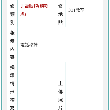
修
非電腦類(總務
修
311教室
類
處)
地
別
點
報
修
電話壞掉
內
容
損
壞
情
上
形
傳
補
照
充
片