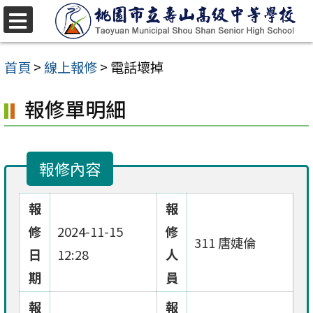
跳
至
選
單
主
首頁
>
線上報修
>
電話壞掉
要
報修單明細
內
容
區
報修內容
報
報
修
2024-11-15
修
311 唐婕倫
日
12:28
人
期
員
報
報