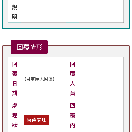
說
明
回覆情形
回
回
覆
覆
(目前無人回覆)
日
人
期
員
處
回
理
覆
尚待處理
狀
內