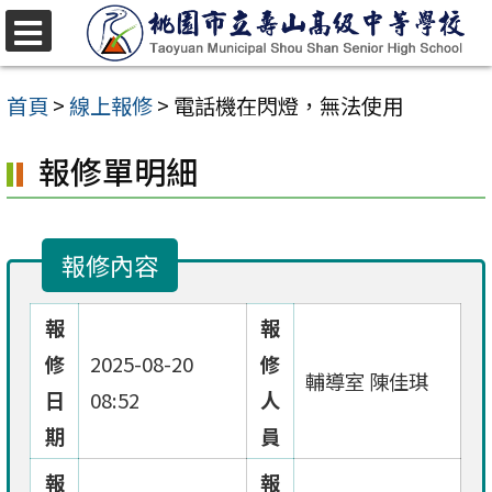
跳
至
選
單
主
首頁
>
線上報修
>
電話機在閃燈，無法使用
要
報修單明細
內
容
區
報修內容
報
報
修
2025-08-20
修
輔導室 陳佳琪
日
08:52
人
期
員
報
報