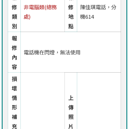
修
非電腦類(總務
修
陳佳琪電話，分
類
處)
地
機614
別
點
報
修
電話機在閃燈，無法使用
內
容
損
壞
情
上
形
傳
補
照
充
片