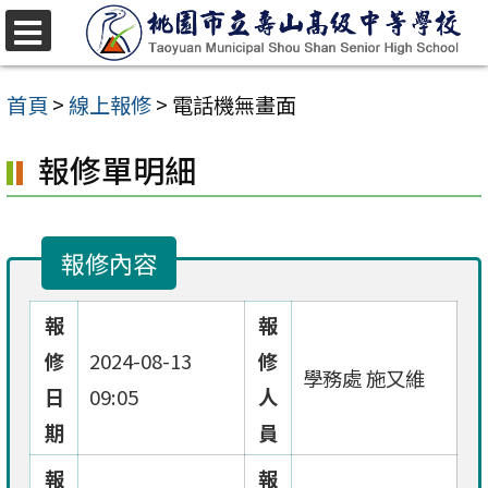
跳
至
選
單
主
首頁
>
線上報修
>
電話機無畫面
要
報修單明細
內
容
區
報修內容
報
報
修
2024-08-13
修
學務處 施又維
日
09:05
人
期
員
報
報