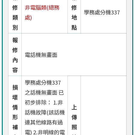
修
非電腦類(總務
修
學務處分機337
類
處)
地
別
點
報
修
電話機無畫面
內
容
學務處分機337
損
之話機無畫面 已
壞
初步排除： 1.非
情
上
話機故障(該話機
形
傳
連其他線路有過
補
照
電) 2.非明線的電