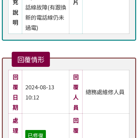
充
片
話線故障(有跟換
說
新的電話線仍未
明
過電)
回覆情形
回
回
覆
2024-08-13
覆
總務處維修人員
日
10:12
人
期
員
處
回
理
覆
已修復