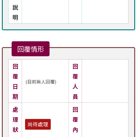
說
明
回覆情形
回
回
覆
覆
(目前無人回覆)
日
人
期
員
處
回
理
覆
尚待處理
狀
內