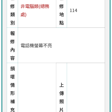
修
非電腦類(總務
修
114
類
處)
地
別
點
報
修
電話機螢幕不亮
內
容
損
壞
情
上
形
傳
補
照
充
片