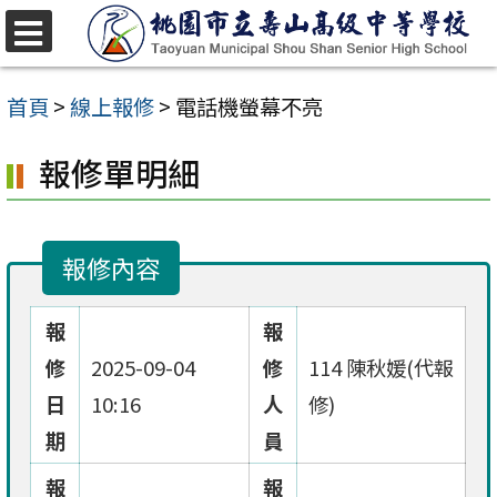
跳
至
選
單
主
首頁
>
線上報修
>
電話機螢幕不亮
要
報修單明細
內
容
區
報修內容
報
報
修
2025-09-04
修
114 陳秋媛(代報
日
10:16
人
修)
期
員
報
報