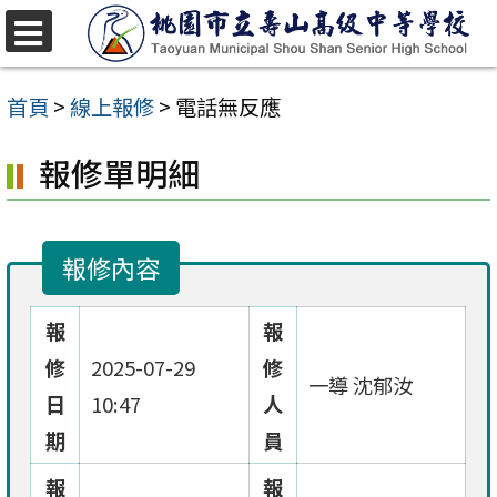
跳
至
選
單
主
首頁
>
線上報修
>
電話無反應
要
報修單明細
內
容
區
報修內容
報
報
修
2025-07-29
修
一導 沈郁汝
日
10:47
人
期
員
報
報