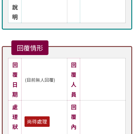
說
明
回覆情形
回
回
覆
覆
(目前無人回覆)
日
人
期
員
處
回
理
覆
尚待處理
狀
內