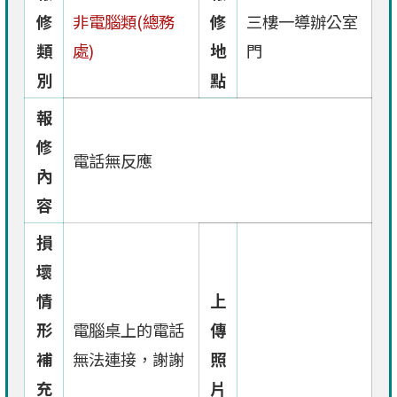
修
非電腦類(總務
修
三樓一導辦公室
類
處)
地
門
別
點
報
修
電話無反應
內
容
損
壞
情
上
形
電腦桌上的電話
傳
補
無法連接，謝謝
照
充
片