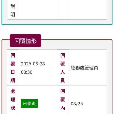
說
明
回覆情形
回
回
覆
2025-08-28
覆
總務處管理員
日
08:30
人
期
員
處
回
理
覆
08/25
已修復
狀
內