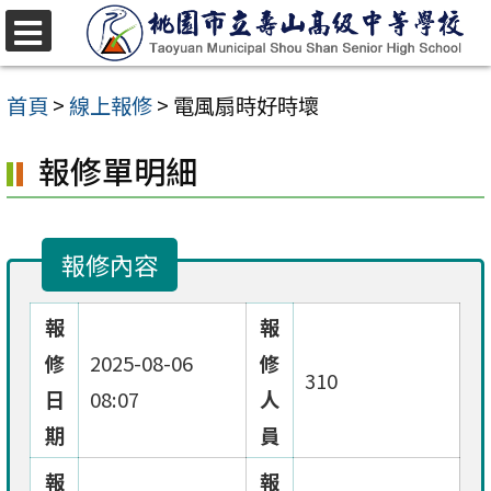
跳
至
選
單
主
首頁
>
線上報修
>
電風扇時好時壞
要
報修單明細
內
容
區
報修內容
報
報
修
2025-08-06
修
310
日
08:07
人
期
員
報
報