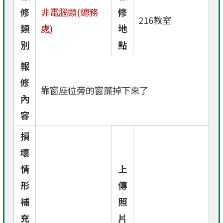
修
非電腦類(總務
修
216教室
類
處)
地
別
點
報
修
靠窗座位旁的窗簾掉下來了
內
容
損
壞
情
上
形
傳
補
照
充
片