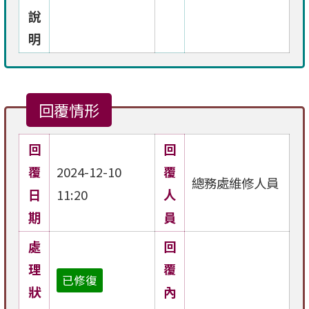
說
明
回覆情形
回
回
覆
2024-12-10
覆
總務處維修人員
日
11:20
人
期
員
處
回
理
覆
已修復
狀
內