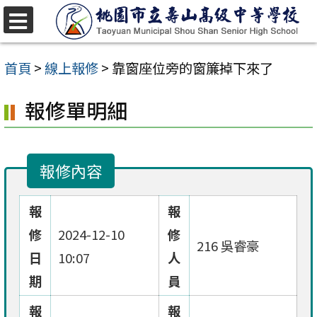
跳
至
選
單
主
首頁
>
線上報修
>
靠窗座位旁的窗簾掉下來了
要
報修單明細
內
容
區
報修內容
報
報
修
2024-12-10
修
216 吳睿豪
日
10:07
人
期
員
報
報