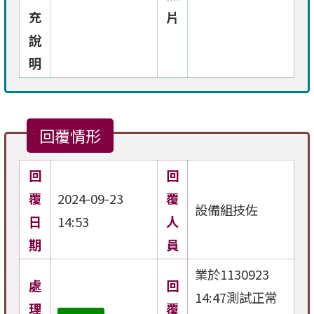
充
片
說
明
回覆情形
回
回
覆
2024-09-23
覆
設備組技佐
日
14:53
人
期
員
業於1130923
處
回
14:47測試正常
理
覆