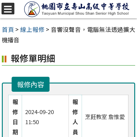
跳
至
選
單
主
首頁
>
線上報修
>
音響沒聲音，電腦無法透過擴大
要
機播音
內
報修單明細
容
區
報修內容
報
報
修
2024-09-20
修
烹飪教室 詹惟愛
日
11:50
人
期
員