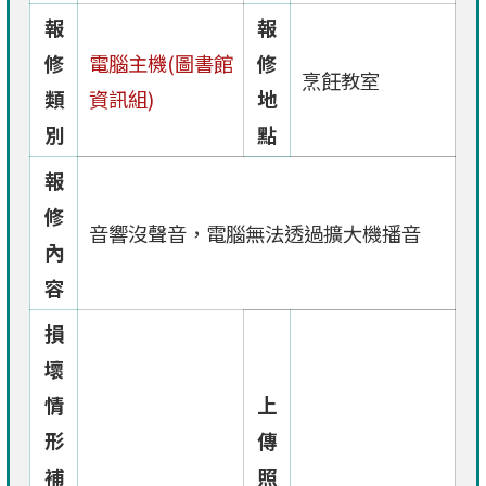
報
報
修
電腦主機(圖書館
修
烹飪教室
類
資訊組)
地
別
點
報
修
音響沒聲音，電腦無法透過擴大機播音
內
容
損
壞
情
上
形
傳
補
照