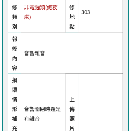
修
非電腦類(總務
修
303
類
處)
地
別
點
報
修
音響雜音
內
容
損
壞
情
上
形
音響關閉時還是
傳
補
有雜音
照
充
片