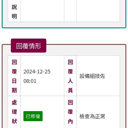
說
明
回覆情形
回
回
覆
2024-12-25
覆
設備組技佐
日
08:01
人
期
員
處
回
理
覆
檢查為正常
已修復
狀
內