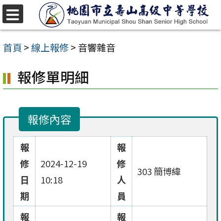
跳
至
選
單
主
首頁
>
線上報修
>
音響雜音
要
報修單明細
內
容
區
報修內容
報
報
修
2024-12-19
修
303 簡博緯
日
10:18
人
期
員
報
報