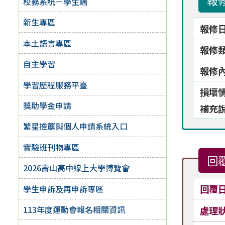
報
校務系統－學生端
新生專區
報修
本土語言專區
報修
自主學習
報修
學習歷程服務平臺
損壞
獎助學金申請
補充
繁星推薦與個人申請系統入口
實驗班刊物專區
回
2026壽山高中線上大學博覽會
回覆
學生申訴及再申訴專區
113年度運動會報名相關資訊
處理