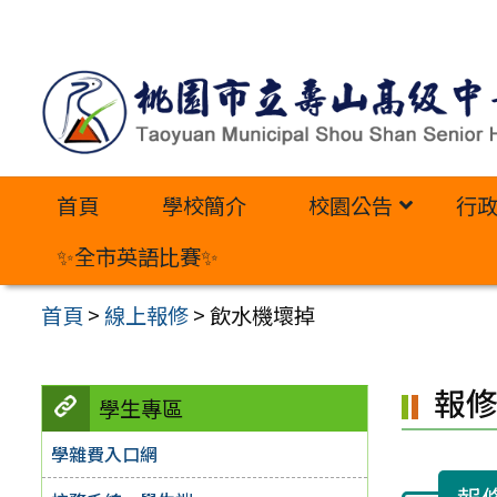
跳
至
主
要
內
首頁
學校簡介
校園公告
行
容
區
✨全市英語比賽✨
首頁
>
線上報修
>
飲水機壞掉
報
學生專區
學雜費入口網