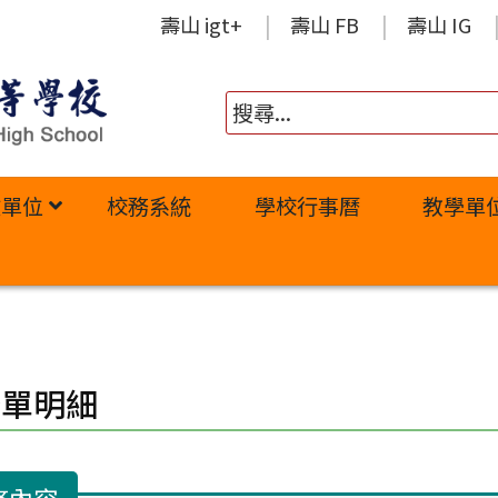
壽山 igt+
壽山 FB
壽山 IG
政單位
校務系統
學校行事曆
教學單
修單明細