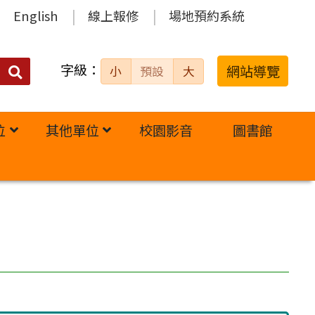
English
線上報修
場地預約系統
字級：
送出
網站導覽
小
預設
大
搜
尋：
位
其他單位
校園影音
圖書館