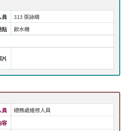
人員
313 張詠晴
地點
飲水機
照片
人員
總務處維修人員
內容