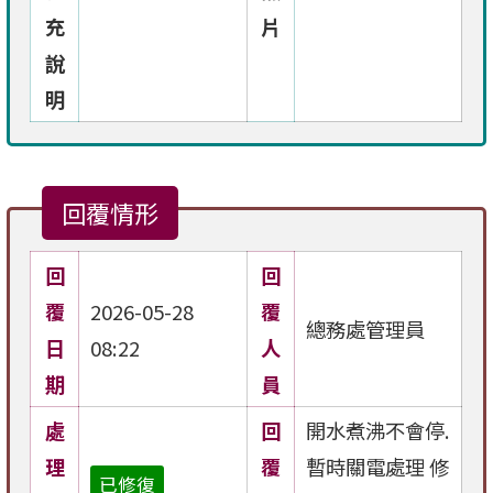
充
片
說
明
回覆情形
回
回
覆
2026-05-28
覆
總務處管理員
日
08:22
人
期
員
處
回
開水煮沸不會停.
理
覆
暫時關電處理 修
已修復