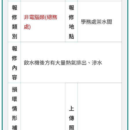
報
報
修
非電腦類(總務
修
學務處茶水間
類
處)
地
別
點
報
修
飲水機後方有大量熱氣排出、滲水
內
容
損
壞
情
上
形
傳
補
照