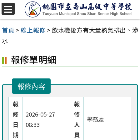
跳
至
選
單
主
首頁
>
線上報修
>
飲水機後方有大量熱氣排出、滲
要
水
內
報修單明細
容
區
報修內容
報
報
修
2026-05-27
修
學務處
日
08:33
人
期
員