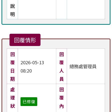
說
明
回覆情形
回
回
覆
2026-05-13
覆
總務處管理員
日
08:20
人
期
員
處
回
理
覆
已修復
狀
內