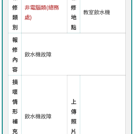
修
非電腦類(總務
修
教室飲水機
類
處)
地
別
點
報
修
飲水機故障
內
容
損
壞
情
上
形
傳
飲水機故障
補
照
充
片