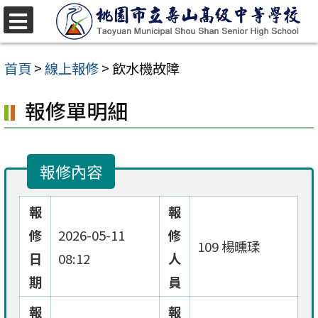
跳
至
選
單
主
首頁
>
線上報修
>
飲水機故障
要
報修單明細
內
容
區
報修內容
報
報
修
2026-05-11
修
109 楊曛瑈
日
08:12
人
期
員
報
報