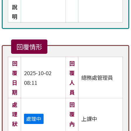
說
明
回覆情形
回
回
覆
2025-10-02
覆
總務處管理員
日
08:11
人
期
員
處
回
理
覆
上課中
處理中
狀
內