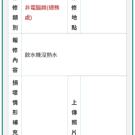
修
非電腦類(總務
修
類
處)
地
別
點
報
修
飲水機沒熱水
內
容
損
壞
情
上
形
傳
補
照
充
片