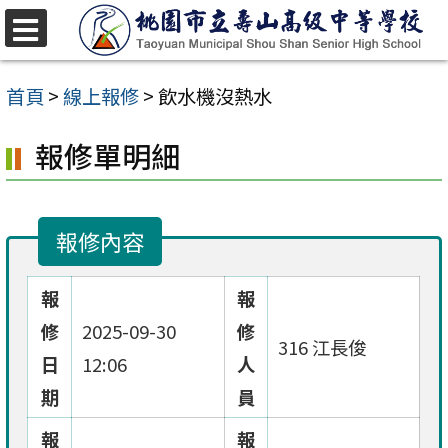
跳
至
選
單
主
首頁
>
線上報修
>
飲水機沒熱水
要
報修單明細
內
容
區
報修內容
報
報
修
2025-09-30
修
316 江長俊
日
12:06
人
期
員
報
報