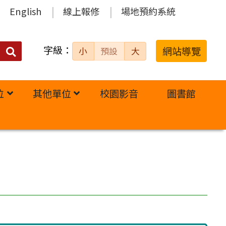
English
線上報修
場地預約系統
字級：
送出
網站導覽
小
預設
大
搜
尋：
位
其他單位
校園影音
圖書館