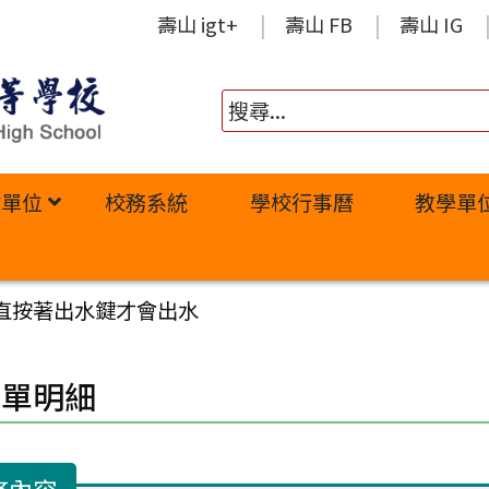
壽山 igt+
壽山 FB
壽山 IG
政單位
校務系統
學校行事曆
教學單
直按著出水鍵才會出水
修單明細