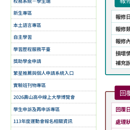
報
校務系統－學生端
新生專區
報修
本土語言專區
報修
自主學習
報修
學習歷程服務平臺
損壞
獎助學金申請
補充
繁星推薦與個人申請系統入口
實驗班刊物專區
回
2026壽山高中線上大學博覽會
回覆
學生申訴及再申訴專區
113年度運動會報名相關資訊
處理