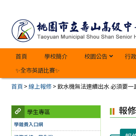
跳
至
主
要
內
首頁
學校簡介
校園公告
行
容
區
✨全市英語比賽✨
首頁
>
線上報修
>
飲水機無法連續出水 必須要一
報
學生專區
學雜費入口網