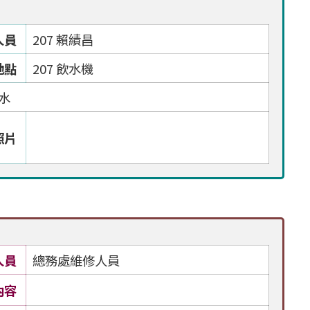
人員
207 賴績昌
地點
207 飲水機
水
照片
人員
總務處維修人員
內容