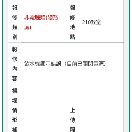
報
報
修
非電腦類(總務
修
210教室
類
處)
地
別
點
報
修
飲水機顯示錯誤（目前已關閉電源）
內
容
損
壞
情
上
形
傳
補
照