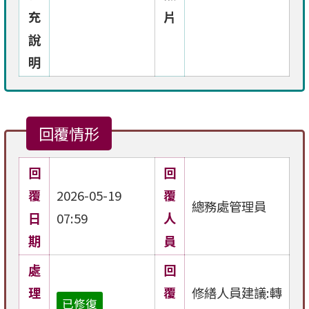
充
片
說
明
回覆情形
回
回
覆
2026-05-19
覆
總務處管理員
日
07:59
人
期
員
處
回
理
覆
修繕人員建議:轉
已修復