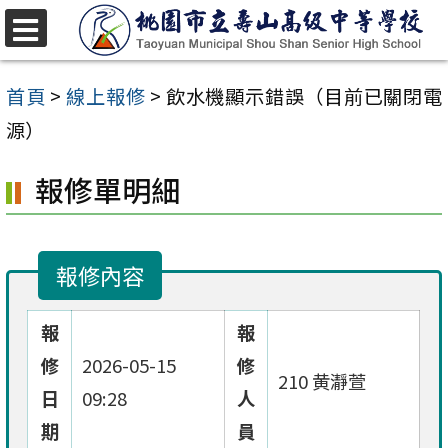
跳
至
選
單
主
首頁
>
線上報修
>
飲水機顯示錯誤（目前已關閉電
要
源）
內
報修單明細
容
區
報修內容
報
報
修
2026-05-15
修
210 黄瀞萱
日
09:28
人
期
員