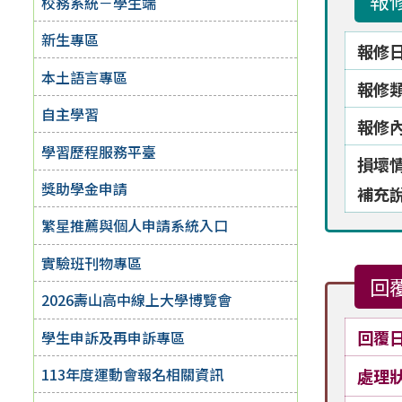
報
校務系統－學生端
新生專區
報修
本土語言專區
報修
自主學習
報修
學習歷程服務平臺
損壞
獎助學金申請
補充
繁星推薦與個人申請系統入口
實驗班刊物專區
回
2026壽山高中線上大學博覽會
回覆
學生申訴及再申訴專區
113年度運動會報名相關資訊
處理