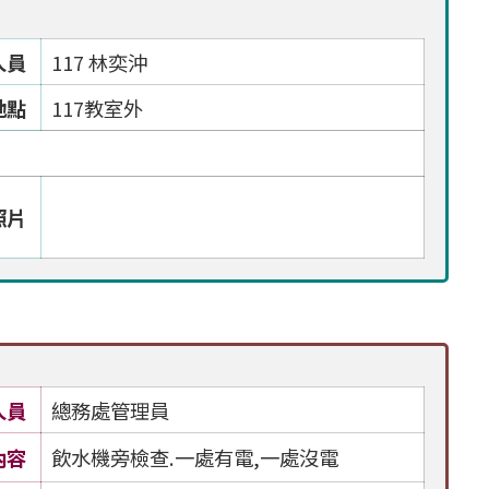
人員
117 林奕沖
地點
117教室外
照片
人員
總務處管理員
內容
飲水機旁檢查.一處有電,一處沒電