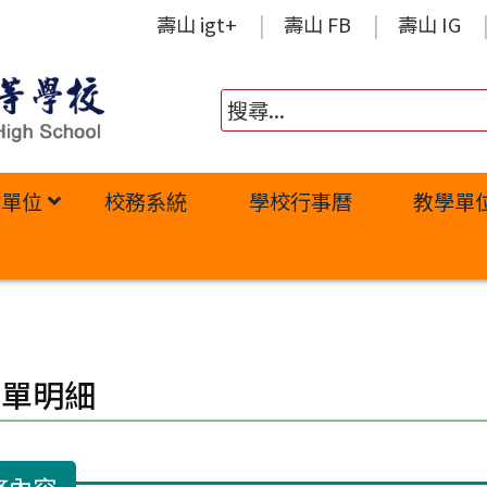
壽山 igt+
壽山 FB
壽山 IG
政單位
校務系統
學校行事曆
教學單
修單明細