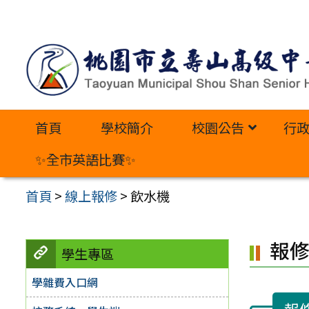
跳
至
主
要
內
首頁
學校簡介
校園公告
行
容
區
✨全市英語比賽✨
首頁
>
線上報修
>
飲水機
報
學生專區
學雜費入口網