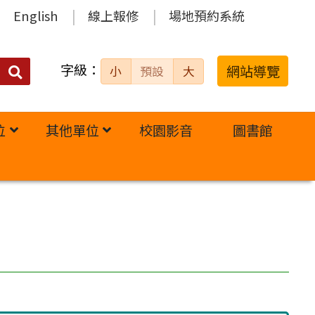
English
線上報修
場地預約系統
字級：
送出
網站導覽
小
預設
大
搜
尋：
位
其他單位
校園影音
圖書館