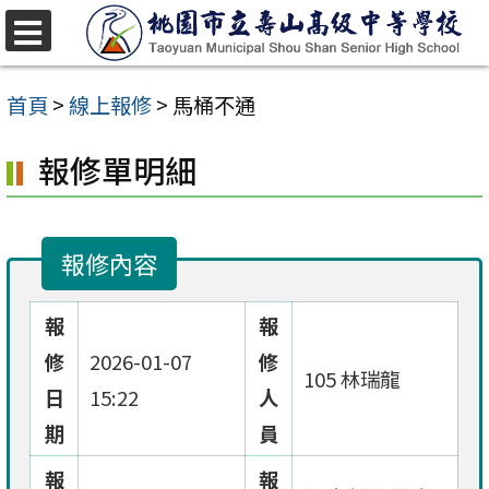
跳
至
選
單
主
首頁
>
線上報修
>
馬桶不通
要
報修單明細
內
容
區
報修內容
報
報
修
2026-01-07
修
105 林瑞龍
日
15:22
人
期
員
報
報