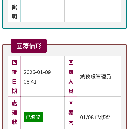
說
明
回覆情形
回
回
覆
2026-01-09
覆
總務處管理員
日
08:41
人
期
員
處
回
理
覆
01/08 已修復
已修復
狀
內