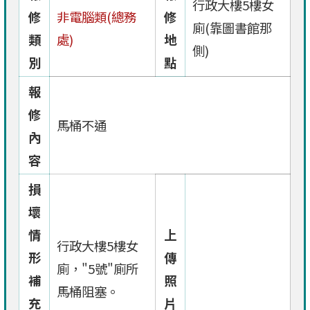
行政大樓5樓女
修
非電腦類(總務
修
廁(靠圖書館那
類
處)
地
側)
別
點
報
修
馬桶不通
內
容
損
壞
情
上
行政大樓5樓女
形
傳
廁，"5號"廁所
補
照
馬桶阻塞。
充
片