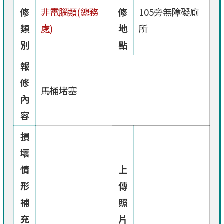
修
非電腦類(總務
修
105旁無障礙廁
類
處)
地
所
別
點
報
修
馬桶堵塞
內
容
損
壞
情
上
形
傳
補
照
充
片