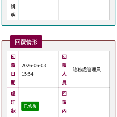
說
明
回覆情形
回
回
覆
2026-06-03
覆
總務處管理員
日
15:54
人
期
員
處
回
理
覆
已修復
狀
內