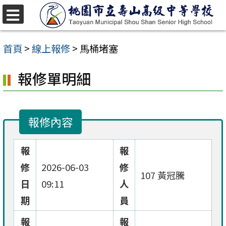
跳
至
選
單
主
首頁
>
線上報修
>
馬桶堵塞
要
報修單明細
內
容
區
報修內容
報
報
修
2026-06-03
修
107 黃冠騰
日
09:11
人
期
員
報
報