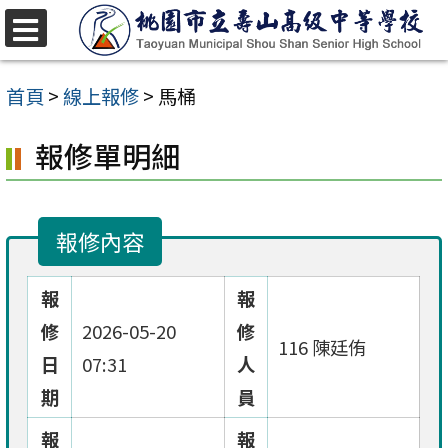
跳
至
選
單
主
首頁
>
線上報修
>
馬桶
要
報修單明細
內
容
區
報修內容
報
報
修
2026-05-20
修
116 陳廷侑
日
07:31
人
期
員
報
報