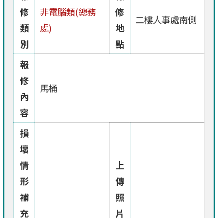
修
非電腦類(總務
修
二樓人事處南側
類
處)
地
別
點
報
修
馬桶
內
容
損
壞
情
上
形
傳
補
照
充
片