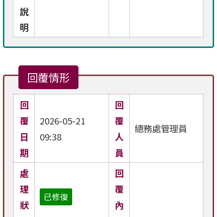
說
明
回覆情形
回
回
覆
2026-05-21
覆
總務處管理員
日
09:38
人
期
員
處
回
理
覆
已修復
狀
內