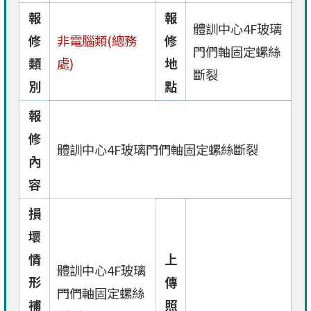
報
報
體訓中心4F玻璃
修
非電腦類(總務
修
門們軸固定螺絲
類
處)
地
斷裂
別
點
報
修
體訓中心4F玻璃門們軸固定螺絲斷裂
內
容
損
壞
情
上
體訓中心4F玻璃
形
傳
門們軸固定螺絲
補
照