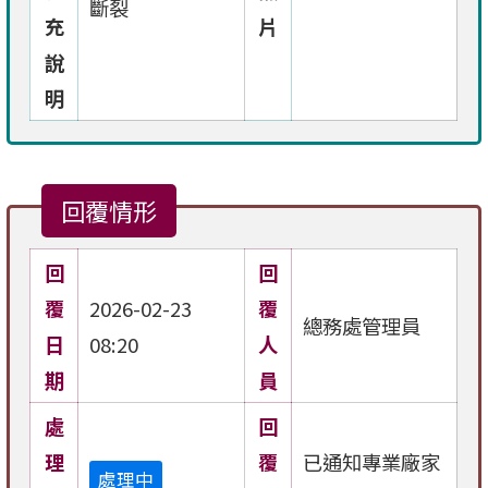
斷裂
充
片
說
明
回覆情形
回
回
覆
2026-02-23
覆
總務處管理員
日
08:20
人
期
員
處
回
理
覆
已通知專業廠家
處理中