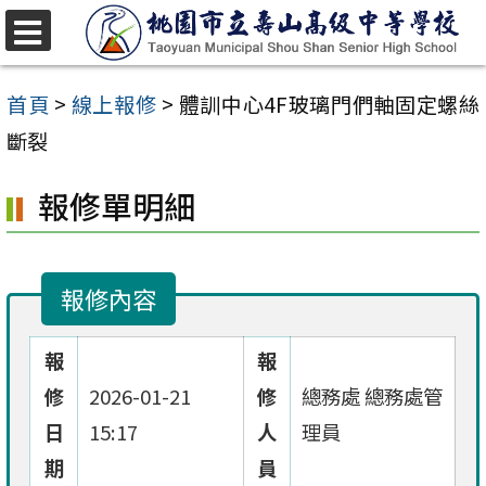
跳
至
選
單
主
首頁
>
線上報修
>
體訓中心4F玻璃門們軸固定螺絲
要
斷裂
內
報修單明細
容
區
報修內容
報
報
修
2026-01-21
修
總務處 總務處管
日
15:17
人
理員
期
員