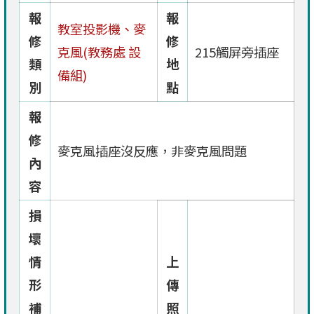
報
報
教室投影機、麥
修
修
克風(教務處 設
215觸屏旁插座
類
地
備組)
別
點
報
修
麥克風插座沒反應，非麥克風問題
內
容
損
壞
情
上
形
傳
補
照