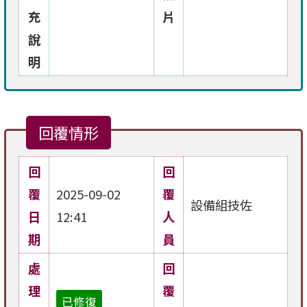
充
片
說
明
回覆情形
回
回
覆
2025-09-02
覆
設備組技佐
日
12:41
人
期
員
處
回
理
覆
已修復