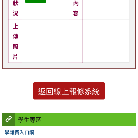
狀
內
況
容
上
傳
照
片
返回線上報修系統
學生專區
學雜費入口網