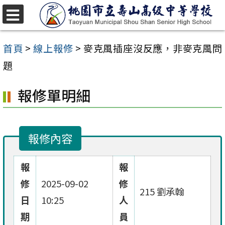
跳
至
選
單
主
首頁
>
線上報修
>
麥克風插座沒反應，非麥克風問
要
題
內
報修單明細
容
區
報修內容
報
報
修
2025-09-02
修
215 劉承翰
日
10:25
人
期
員