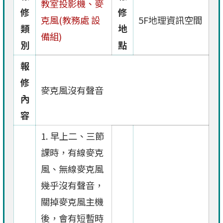
教室投影機、麥
修
修
克風(教務處 設
5F地理資訊空間
類
地
備組)
別
點
報
修
麥克風沒有聲音
內
容
1. 早上二、三節
課時，有線麥克
風、無線麥克風
幾乎沒有聲音，
關掉麥克風主機
後，會有短暫時