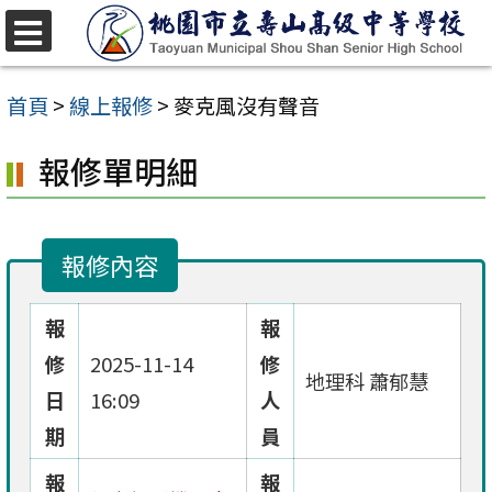
跳
至
選
單
主
首頁
>
線上報修
>
麥克風沒有聲音
要
報修單明細
內
容
區
報修內容
報
報
修
2025-11-14
修
地理科 蕭郁慧
日
16:09
人
期
員
報
報