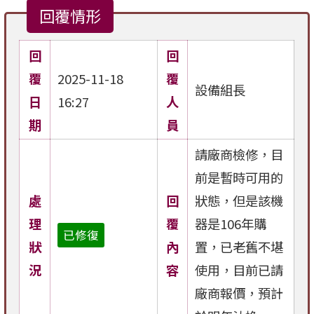
回覆情形
回
回
覆
2025-11-18
覆
設備組長
日
16:27
人
期
員
請廠商檢修，目
前是暫時可用的
處
回
狀態，但是該機
理
覆
器是106年購
已修復
狀
內
置，已老舊不堪
況
容
使用，目前已請
廠商報價，預計