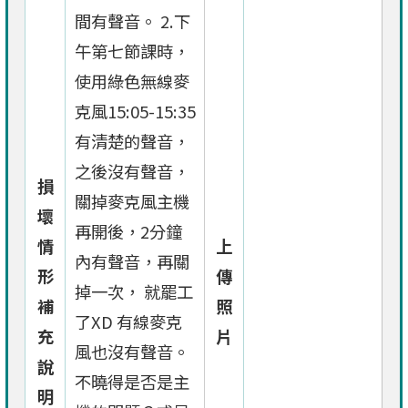
間有聲音。 2.下
午第七節課時，
使用綠色無線麥
克風15:05-15:35
有清楚的聲音，
之後沒有聲音，
損
關掉麥克風主機
壞
再開後，2分鐘
情
上
內有聲音，再關
形
傳
掉一次， 就罷工
補
照
了XD 有線麥克
充
片
風也沒有聲音。
說
不曉得是否是主
明