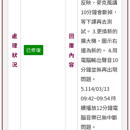
反映，麥克風講
10分鐘會斷掉，
等下課再去測
試。 3.更換新的
處
回
擴大機，圖示右
理
覆
邊為新的。 4.用
已修復
狀
內
電腦輸出聲音10
況
容
分鐘並無再出現
問題。
5.114/03/13
09:42~09:54 持
續播放12分鐘電
腦音樂已無中斷
問題。