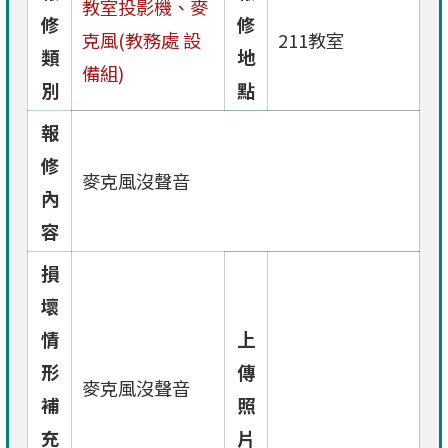
教室投影機、麥
修
修
克風(教務處 設
211教室
類
地
備組)
別
點
報
修
麥克風沒聲音
內
容
損
壞
情
上
形
傳
麥克風沒聲音
補
照
充
片