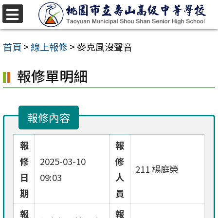
跳
至
選
單
主
首頁
>
線上報修
>
麥克風沒聲音
要
報修單明細
內
容
區
報修內容
報
報
修
2025-03-10
修
211 楊庭榮
日
09:03
人
期
員
報
報